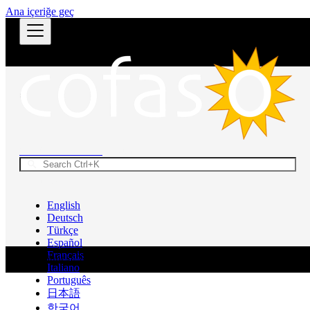
Ana içeriğe geç
COFASO Yardım
Dokümantasyon
Türkçe
English
Deutsch
Türkçe
Español
Français
Copyright © 2026 cofaso Software. Tüm hakları saklıdır.
Italiano
Português
日本語
한국어