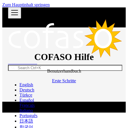
Zum Hauptinhalt springen
COFASO Hilfe
COFASO Hilfe
Dokumentation
Benutzerhandbuch
Deutsch
Erste Schritte
English
Deutsch
Türkçe
Español
Français
Copyright © 2026 cofaso Software. Alle Rechte vorbehalten.
Italiano
Português
日本語
한국어